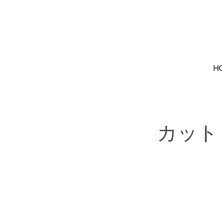
H
カット