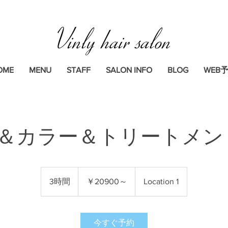
Vinly hair salon
OME
MENU
STAFF
SALON INFO
BLOG
WEB
＆カラー＆トリートメント3
￥20900
～
3時間
3
￥20900～
Location 1
時
間
今すぐ予約