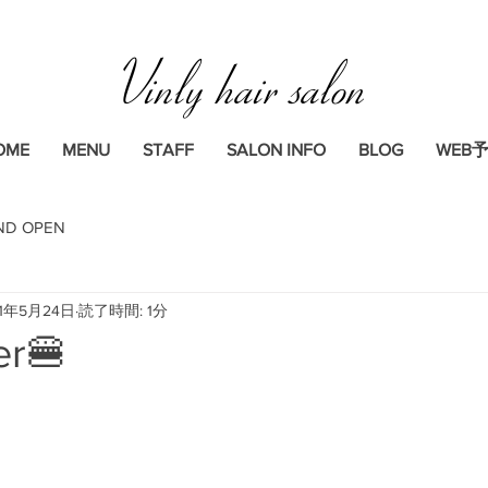
Vinly hair salon
OME
MENU
STAFF
SALON INFO
BLOG
WEB
ND OPEN
21年5月24日
読了時間: 1分
r🍔