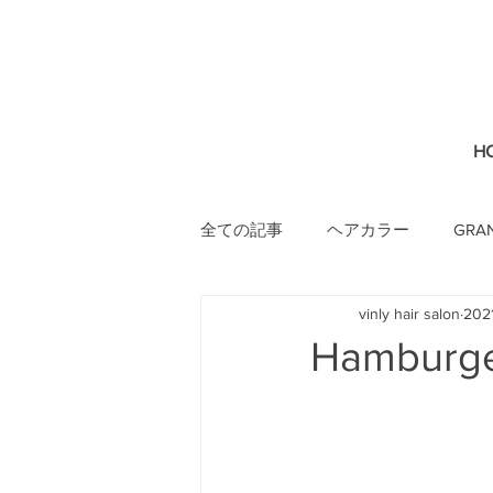
H
全ての記事
ヘアカラー
GRA
vinly hair salon
20
Hamburge