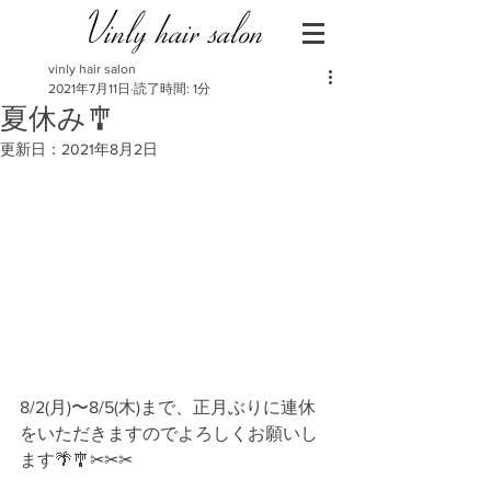
Vinly hair salon
vinly hair salon
2021年7月11日
読了時間: 1分
夏休み🎐
更新日：
2021年8月2日
8/2(月)〜8/5(木)まで、正月ぶりに連休
をいただきますのでよろしくお願いし
ます🌴🎐✂︎✂︎✂︎