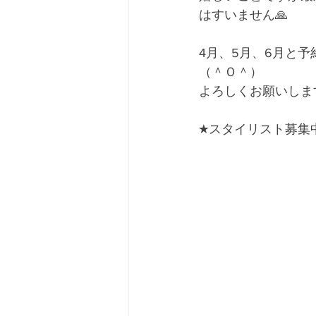
はすいません🙏
4月、5月、6月と
（＾Ｏ＾）
よろしくお願いしま
★スタイリスト募集中🙋‍♂️