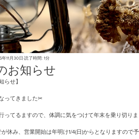
25年11月30日
読了時間: 1分
のお知らせ
知らせ】
なってきました✂︎
行ってるますので、体調に気をつけて年末を乗り切りまし
3(土)までが休み、営業開始は年明け1/4(日)からとなりますの