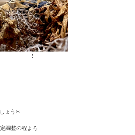
ょう✂︎
で予定調整の程よろ