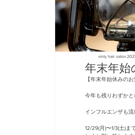
vinly hair salon
20
年末年始
【年末年始休みのお
今年も残りわずかと
インフルエンザも流
12/29(月)〜1/