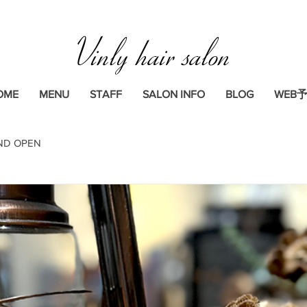
Vinly hair salon
OME
MENU
STAFF
SALON INFO
BLOG
WEB
ND OPEN